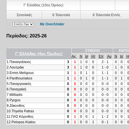
Γ' Ελλάδας (10ος Όμιλος)
Συνολικές
6 Τελευταία
6 Τελευταία Εντός
Με Over/Under
Περίοδος: 2025-26
ΣΥΝΟΛΟ
ΕΝΤΟ
Γ' Ελλάδας (4ος Όμιλος)
Αγ.
Ν
Ισ
Ητ
Επ
Αμ
Ν
Ισ
Η
1.Παναιγιάλειος
3
1
1
0
0
2 - 1
0
0
2.Λουτράκι
3
1
1
0
0
1 - 0
1
0
3.Ermis Meligous
1
1
0
1
0
1 - 1
0
0
4.Panthouriakos
1
1
0
1
0
1 - 1
0
1
5.Παναργειακός
0
0
0
0
0
0 - 0
0
0
6.Παναχαϊκή
0
0
0
0
0
0 - 0
0
0
7.Miltiadis
0
0
0
0
0
0 - 0
0
0
8.Pyrgos
0
0
0
0
0
0 - 0
0
0
9.Ζάκυνθος
0
0
0
0
0
0 - 0
0
0
10.Thyella Patras
0
0
0
0
0
0 - 0
0
0
11.ΠΑΣ Κόρινθος
0
1
0
0
1
1 - 2
0
0
12.Pelopas Kiatou
0
1
0
0
1
0 - 1
0
0