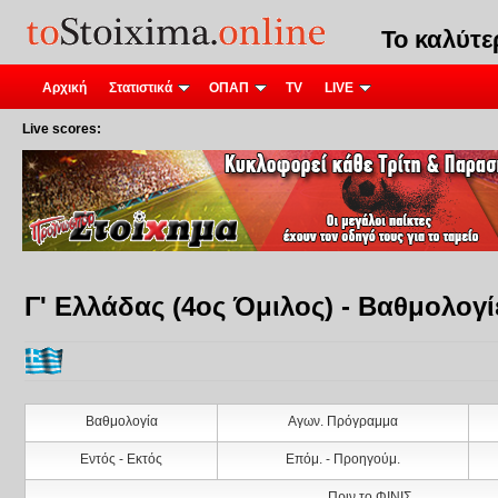
Το καλύτ
Αρχική
Στατιστικά
ΟΠΑΠ
TV
LIVE
Live scores:
Γ' Ελλάδας (4ος Όμιλος) - Βαθμολογί
Βαθμολογία
Αγων. Πρόγραμμα
Εντός - Εκτός
Επόμ. - Προηγούμ.
Πριν το ΦΙΝΙΣ