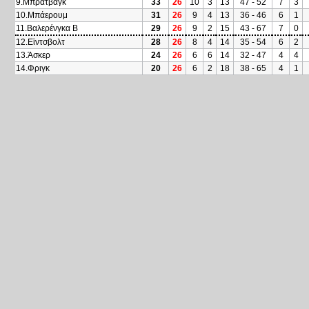
9.Μπράτβαγκ
33
26
10
3
13
47 - 52
7
3
10.Μπάερουμ
31
26
9
4
13
36 - 46
6
1
11.Βαλερένγκα Β
29
26
9
2
15
43 - 67
7
0
12.Εϊντσβολτ
28
26
8
4
14
35 - 54
6
2
13.Άσκερ
24
26
6
6
14
32 - 47
4
4
14.Φριγκ
20
26
6
2
18
38 - 65
4
1