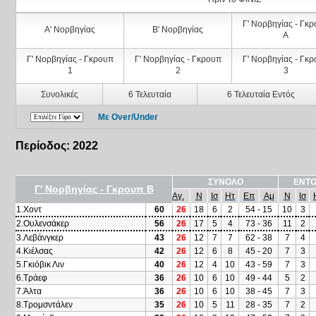
Γ' Νορβηγίας - Γκ
Α' Νορβηγίας
Β' Νορβηγίας
Α
Γ' Νορβηγίας - Γκρουπ
Γ' Νορβηγίας - Γκρουπ
Γ' Νορβηγίας - Γκ
1
2
3
Συνολικές
6 Τελευταία
6 Τελευταία Εντός
Με Over/Under
Περίοδος: 2022
ΣΥΝΟΛΟ
ΕΝΤΟ
Γ' Νορβηγίας - Γκρουπ Β
Αγ.
Ν
Ισ
Ητ
Επ
Αμ
Ν
Ισ
1.Χοντ
60
26
18
6
2
54 - 15
10
3
2.Ουλενσάκερ
56
26
17
5
4
73 - 36
11
2
3.Λεβάνγκερ
43
26
12
7
7
62 - 38
7
4
4.Κιέλσας
42
26
12
6
8
45 - 20
7
3
5.Γκιόβικ Λιν
40
26
12
4
10
43 - 59
7
3
6.Τράεφ
36
26
10
6
10
49 - 44
5
2
7.Άλτα
36
26
10
6
10
38 - 45
7
3
8.Τρομσντάλεν
35
26
10
5
11
28 - 35
7
2