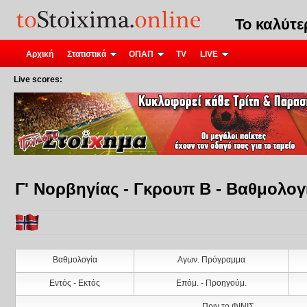
Το καλύτ
Αρχική
Στατιστικά
ΟΠΑΠ
TV
LIVE
Live scores:
Γ' Νορβηγίας - Γκρουπ Β - Βαθμολογ
Βαθμολογία
Αγων. Πρόγραμμα
Εντός - Εκτός
Επόμ. - Προηγούμ.
Πριν το ΦΙΝΙΣ