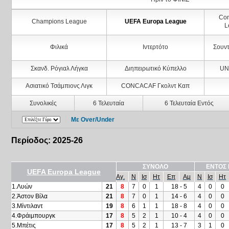
Con
Champions League
UEFA Europa League
L
Φιλικά
Ιντερτότο
Σουντ
Σκανδ. Ρόγιαλ Λήγκα
Διηπειρωτικό Κύπελλο
UN
Ασιατικό Τσάμπιονς Λιγκ
CONCACAF Γκολντ Καπ
Συνολικές
6 Τελευταία
6 Τελευταία Εντός
Με Over/Under
Περίοδος: 2025-26
ΣΥΝΟΛΟ
ΕΝΤΟΣ 
UEFA Europa League
Αγ.
Ν
Ισ
Ητ
Επ
Αμ
Ν
Ισ
Ητ
1.Λυών
21
8
7
0
1
18 - 5
4
0
0
2.Άστον Βίλα
21
8
7
0
1
14 - 6
4
0
0
3.Μίντιλαντ
19
8
6
1
1
18 - 8
4
0
0
4.Φράιμπουργκ
17
8
5
2
1
10 - 4
4
0
0
5.Μπέτις
17
8
5
2
1
13 - 7
3
1
0