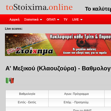
Το καλύτ
Αρχική
Στατιστικά
ΟΠΑΠ
TV
LIVE
Live scores:
Α' Μεξικού (Κλαουζούρα) - Βαθμολογ
Βαθμολογία
Αγων. Πρόγραμμα
Εντός - Εκτός
Επόμ. - Προηγούμ.
Πριν το ΦΙΝΙΣ