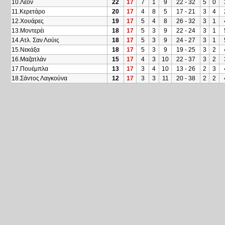
10.Λεόν
22
17
7
1
9
22 - 32
5
0
11.Κερετάρο
20
17
4
8
5
17 - 21
3
4
12.Χουάρες
19
17
5
4
8
26 - 32
3
1
13.Μοντερέι
18
17
5
3
9
22 - 24
3
1
14.Ατλ. Σαν Λούις
18
17
5
3
9
24 - 27
3
1
15.Νεκάξα
18
17
5
3
9
19 - 25
3
2
16.Μαζατλάν
15
17
4
3
10
22 - 37
3
2
17.Πουέμπλα
13
17
3
4
10
13 - 26
2
3
18.Σάντος Λαγκούνα
12
17
3
3
11
20 - 38
2
2