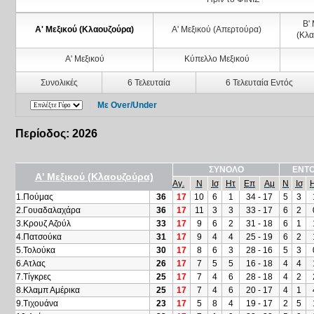
Β'
Α' Μεξικού (Κλαουζούρα)
Α' Μεξικού (Απερτούρα)
(Κλα
Α' Μεξικού
Κύπελλο Μεξικού
Συνολικές
6 Τελευταία
6 Τελευταία Εντός
Με Over/Under
Περίοδος: 2026
ΣΥΝΟΛΟ
ΕΝΤΟ
Α' Μεξικού (Κλαουζούρα)
Αγ.
Ν
Ισ
Ητ
Επ
Αμ
Ν
Ισ
1.Πούμας
36
17
10
6
1
34 - 17
5
3
2.Γουαδαλαχάρα
36
17
11
3
3
33 - 17
6
2
3.Κρουζ Αζούλ
33
17
9
6
2
31 - 18
6
1
4.Πατσούκα
31
17
9
4
4
25 - 19
6
2
5.Τολούκα
30
17
8
6
3
28 - 16
5
3
6.Ατλας
26
17
7
5
5
16 - 18
4
4
7.Τίγκρες
25
17
7
4
6
28 - 18
4
2
8.Κλαμπ Αμέρικα
25
17
7
4
6
20 - 17
4
1
9.Τιχουάνα
23
17
5
8
4
19 - 17
2
5