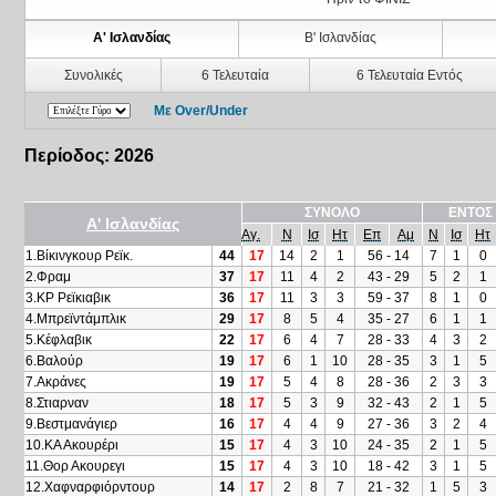
Α' Ισλανδίας
Β' Ισλανδίας
Συνολικές
6 Τελευταία
6 Τελευταία Εντός
Με Over/Under
Περίοδος: 2026
ΣΥΝΟΛΟ
ΕΝΤΟΣ
Α' Ισλανδίας
Αγ.
Ν
Ισ
Ητ
Επ
Αμ
Ν
Ισ
Ητ
1.Βίκινγκουρ Ρεϊκ.
44
17
14
2
1
56 - 14
7
1
0
2.Φραμ
37
17
11
4
2
43 - 29
5
2
1
3.ΚΡ Ρεϊκιαβικ
36
17
11
3
3
59 - 37
8
1
0
4.Μπρεϊντάμπλικ
29
17
8
5
4
35 - 27
6
1
1
5.Κέφλαβικ
22
17
6
4
7
28 - 33
4
3
2
6.Βαλούρ
19
17
6
1
10
28 - 35
3
1
5
7.Ακράνες
19
17
5
4
8
28 - 36
2
3
3
8.Στιαρναν
18
17
5
3
9
32 - 43
2
1
5
9.Βεστμανάγιερ
16
17
4
4
9
27 - 36
3
2
4
10.ΚΑ Ακουρέρι
15
17
4
3
10
24 - 35
2
1
5
11.Θορ Ακουρεγι
15
17
4
3
10
18 - 42
3
1
5
12.Χαφναρφιόρντουρ
14
17
2
8
7
21 - 32
1
5
3