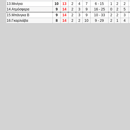
13.Μινίγια
10
13
2
4
7
6 - 15
1
2
2
14.Ατμόσφερα
9
14
2
3
9
16 - 25
0
2
5
15.Μπάνγκα Β
9
14
2
3
9
10 - 33
2
2
3
16.Γκαρλιάβα
8
14
2
2
10
9 - 29
2
1
4