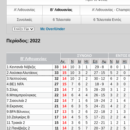
Α' Λιθουανίας
Β' Λιθουανίας
Α' Λιθουανίας - Champi
Συνολικές
6 Τελευταία
6 Τελευταία Εντός
Με Over/Under
Περίοδος: 2022
ΣΥΝΟΛΟ
ΕΝΤΟΣ 
Β' Λιθουανίας
Αγ.
Ν
Ισ
Ητ
Επ
Αμ
Ν
Ισ
Ητ
1.Κεντανάι Νέβεζις
33
14
10
3
1
29 - 8
8
0
1
2.Αούσκα Αλυτάους
33
15
10
3
2
27 - 15
5
2
0
3.Νεπτούνας
32
14
10
2
2
30 - 12
6
2
0
4.BE1 NFA
27
15
7
6
2
18 - 9
4
3
0
5.Σίλας
23
14
7
2
5
28 - 20
3
1
2
6.Μπαμπρούνγκας
22
14
6
4
4
26 - 15
3
2
2
7.Σιαουλιάι 2
22
14
7
1
6
19 - 24
2
1
4
8.Εκρανας
21
14
6
3
5
24 - 21
4
2
2
9.BFA Βίλνιους
17
13
5
2
6
22 - 18
2
1
3
10.Ζαλγκίρις Β
17
14
4
5
5
17 - 21
2
2
4
11.Τρακάι 2
15
14
3
6
5
22 - 21
1
2
1
12.Πανέβεζις 2
11
14
2
5
7
20 - 37
2
2
5