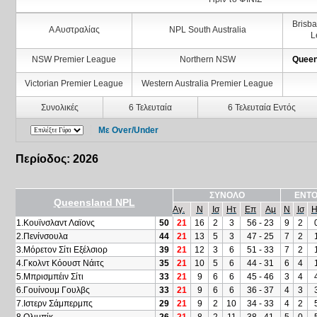
Brisb
Α Αυστραλίας
ΝPL South Australia
L
NSW Premier League
Northern NSW
Queen
Victorian Premier League
Western Australia Premier League
Συνολικές
6 Τελευταία
6 Τελευταία Εντός
Με Over/Under
Περίοδος: 2026
ΣΥΝΟΛΟ
ΕΝΤΟ
Queensland NPL
Αγ.
Ν
Ισ
Ητ
Επ
Αμ
Ν
Ισ
Η
1.Κουϊνσλαντ Λαϊονς
50
21
16
2
3
56 - 23
9
2
2.Πενίνσουλα
44
21
13
5
3
47 - 25
7
2
3.Μόρετον Σίτι Εξέλσιορ
39
21
12
3
6
51 - 33
7
2
4.Γκολντ Κόουστ Νάιτς
35
21
10
5
6
44 - 31
6
4
5.Μπρισμπέιν Σίτι
33
21
9
6
6
45 - 46
3
4
6.Γουίνουμ Γουλβς
33
21
9
6
6
36 - 37
4
3
7.Ιστερν Σάμπερμπς
29
21
9
2
10
34 - 33
4
2