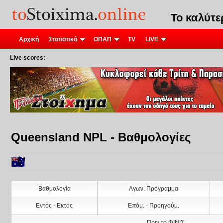
Το καλύτ
Αρχική
Στατιστικά
ΟΠΑΠ
TV
LIVE
Live scores:
Queensland NPL - Βαθμολογίες
Βαθμολογία
Αγων. Πρόγραμμα
Εντός - Εκτός
Επόμ. - Προηγούμ.
Πριν το ΦΙΝΙΣ