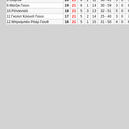
8.Ολιμπίκ
26
21
8
2
11
38 - 41
5
0
9.Ματζικ Γιουν.
19
21
6
1
14
30 - 59
3
0
10.Ρότσεντεϊλ
18
21
5
3
13
32 - 51
5
0
11.Γκολντ Κόουστ Γιουν.
17
21
5
2
14
25 - 40
3
0
12.Μπρισμπέιν Ρόαρ Γιουθ
16
21
5
1
15
31 - 50
4
0