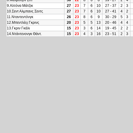
8.Μέλμουρν Σίτι
30
22
8
6
8
39 - 27
2
4
9.Αλτόνα Μάτζικ
27
23
7
6
10
27 - 37
2
3
10.Σεντ Αλμπανς Σεντς
27
23
7
6
10
27 - 41
4
2
11.Νταντεντόνγκ
26
23
8
6
9
30 - 29
5
3
12.Μπεντλέιχ Γκρινς
20
23
5
5
13
20 - 46
4
4
13.Γκριν Γκάλι
15
23
3
6
14
19 - 45
2
2
14.Ντάντενονγκ Θάντ.
15
23
4
3
16
23 - 51
2
3