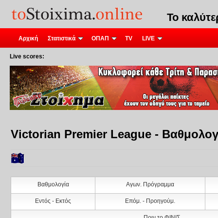
Το καλύτ
Αρχική
Στατιστικά
ΟΠΑΠ
TV
LIVE
Live scores:
Victorian Premier League - Βαθμολογ
Βαθμολογία
Αγων. Πρόγραμμα
Εντός - Εκτός
Επόμ. - Προηγούμ.
Πριν το ΦΙΝΙΣ